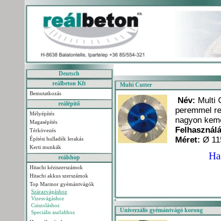
Deutsch
reálbeton Kft
Multi Cutter
Bemutatkozás
Név:
Multi 
reálépítő
peremmel re
Mélyépítés
nagyon kem
Magasépítés
Felhasználá
Térkövezés
Méret:
Ø 11
Építési hulladék lerakás
Kerti munkák
Ha
reálshop
Hitachi kéziszerszámok
Hitachi akkus szerszámok
Top Marmor gyémántvágók
Szárazvágáshoz
Vizesvágáshoz
Csiszoláshoz
Univerzális gyémántvágó korong
Speciális aszfalthoz