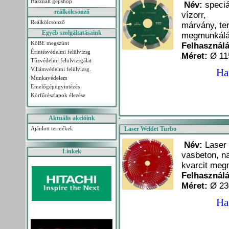
Használt gépshop
Név:
speciá
reálkölcsönző
vízorr,
Reálkölcsönző
márvány, te
Egyéb szolgáltatásaink
megmunkál
KöBE megszünt
Felhasználá
Érintésvédelmi felülvizsg
Méret:
Ø 1
Tűzvédelmi felülvizsgálat
Villámvédelmi felülvizsg.
Ha
Munkavédelem
Emelőgépügyintézés
Körfűrészlapok élezése
Aktuális akcióink
Ajánlott termékek
Laser Weldet Turbo
Név:
Laser 
Linkek
vasbeton, na
kvarcit me
Felhasználá
Méret:
Ø 23
Ha