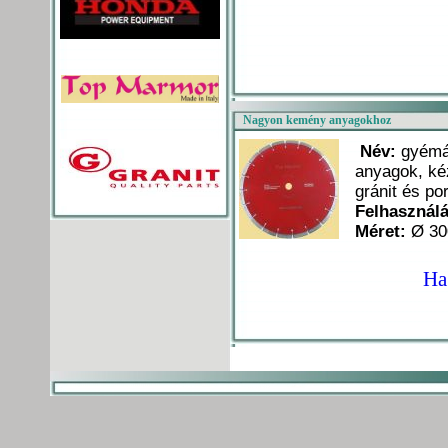
Nagyon kemény anyagokhoz
Név:
gyémá
anyagok, ké
gránit és p
Felhasznál
Méret:
Ø 30
Ha